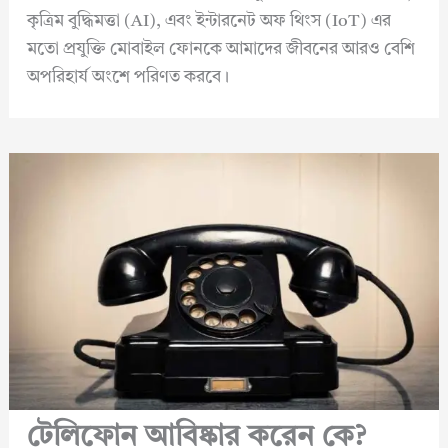
কৃত্রিম বুদ্ধিমত্তা (AI), এবং ইন্টারনেট অফ থিংস (IoT) এর
মতো প্রযুক্তি মোবাইল ফোনকে আমাদের জীবনের আরও বেশি
অপরিহার্য অংশে পরিণত করবে।
টেলিফোন আবিষ্কার করেন কে?