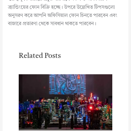
ব্র্যান্ডিংয়ের ফোন বিক্রি হচ্ছে। উপরে উল্লেখিত টিপসগুলো
অনুসরণ করে আপনি অফিসিয়াল ফোন চিনতে পারবেন এবং
বাজারে প্রতারণা থেকে সাবধান থাকতে পারবেন।
Related Posts