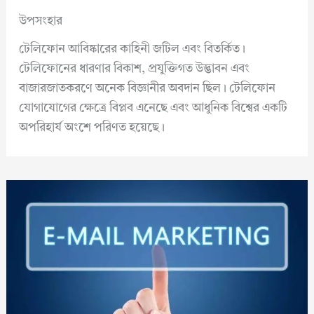
উপসংহার
টেলিফোন আবিষ্কারের কাহিনী জটিল এবং বিতর্কিত।
টেলিফোনের ধারণার বিকাশ, প্রযুক্তিগত উদ্ভাবন এবং
বাজারজাতকরণে অনেক বিজ্ঞানীর অবদান ছিল। টেলিফোন
যোগাযোগের ক্ষেত্রে বিপ্লব এনেছে এবং আধুনিক বিশ্বের একটি
অপরিহার্য অংশে পরিণত হয়েছে।