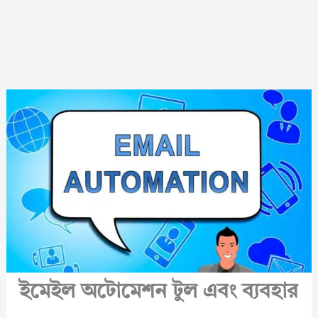
ইমেইল অটোমেশন টুল এবং ব্যবহার