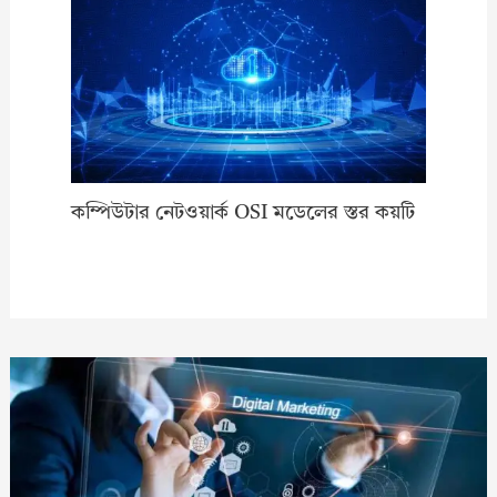
কম্পিউটার নেটওয়ার্ক OSI মডেলের স্তর কয়টি