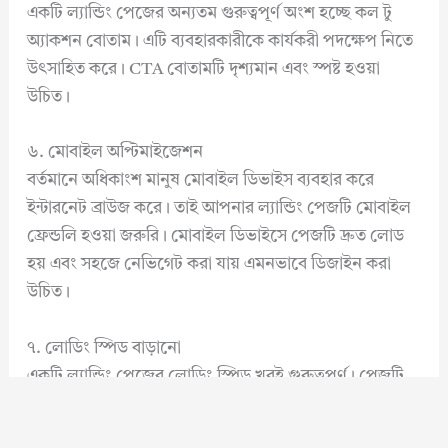
একটি ল্যান্ডিং পেজের অন্যতম গুরুত্বপূর্ণ অংশ হচ্ছে কল টু
অ্যাকশন বোতাম। এটি ব্যবহারকারীকে কার্যকরী পদক্ষেপ নিতে
উৎসাহিত করে। CTA বোতামটি দৃশ্যমান এবং স্পষ্ট হওয়া
উচিত।
৬. মোবাইল অপ্টিমাইজেশন
বর্তমানে অধিকাংশ মানুষ মোবাইল ডিভাইস ব্যবহার করে
ইন্টারনেট ব্রাউজ করে। তাই আপনার ল্যান্ডিং পেজটি মোবাইল
ফ্রেন্ডলি হওয়া জরুরি। মোবাইল ডিভাইসে পেজটি দ্রুত লোড
হয় এবং সহজে নেভিগেট করা যায় এমনভাবে ডিজাইন করা
উচিত।
৭. লোডিং স্পিড বাড়ানো
একটি ল্যান্ডিং পেজের লোডিং স্পিড খুবই গুরুত্বপূর্ণ। পেজটি
দ্রুত লোড না হলে ব্যবহারকারী অপেক্ষা না করে অন্য পেজে
চলে যেতে পারে। লোডিং স্পিড বাড়ানোর জন্য আপনার ওয়েব