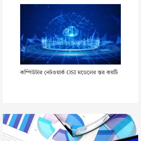
কম্পিউটার নেটওয়ার্ক OSI মডেলের স্তর কয়টি