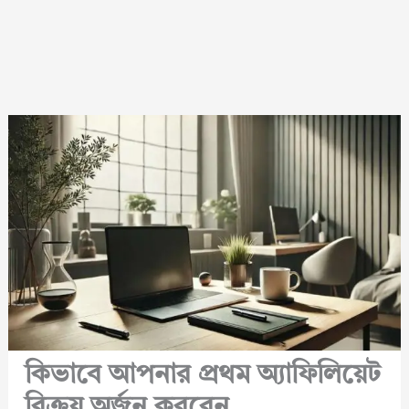
কিভাবে আপনার প্রথম অ্যাফিলিয়েট
বিক্রয় অর্জন করবেন