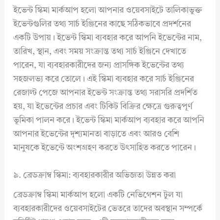
ইভেন্ট স্কিমা মার্কআপ হলো আপনার ওয়েবসাইটে তালিকাভুক্ত
ইভেন্টগুলির তথ্য সার্চ ইঞ্জিনের কাছে সঠিকভাবে প্রদর্শনের
একটি উপায়। ইভেন্ট স্কিমা ব্যবহার করে আপনি ইভেন্টের নাম,
তারিখ, স্থান, এবং সময় সংক্রান্ত তথ্য সার্চ ইঞ্জিনে দেখাতে
পারেন, যা ব্যবহারকারীদের জন্য প্রাসঙ্গিক ইভেন্টের তথ্য
সহজলভ্য করে তোলে। এই স্কিমা ব্যবহার করে সার্চ ইঞ্জিনের
রেজাল্ট পেজে আপনার ইভেন্ট সংক্রান্ত তথ্য সরাসরি প্রদর্শিত
হয়, যা ইভেন্টের প্রচার এবং টিকিট বিক্রির ক্ষেত্রে গুরুত্বপূর্ণ
ভূমিকা পালন করে। ইভেন্ট স্কিমা মার্কআপ ব্যবহার করে আপনি
আপনার ইভেন্টের দৃশ্যমানতা বাড়াতে এবং আরও বেশি
মানুষকে ইভেন্টে অংশগ্রহণ করতে উৎসাহিত করতে পারেন।
৯. ব্রেডক্রাম্ব স্কিমা: ব্যবহারকারীর অভিজ্ঞতা উন্নত করা
ব্রেডক্রাম্ব স্কিমা মার্কআপ হলো একটি নেভিগেশন টুল যা
ব্যবহারকারীদের ওয়েবসাইটের ভেতরে তাদের অবস্থান সম্পর্কে