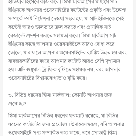
হাতিয়ার হিসেবে কাজ করে। স্কিমা মার্কআপের মাধ্যমে সার্চ
ইঞ্জিনকে আপনার ওয়েবসাইটের কন্টেন্টের প্রকৃতি এবং উদ্দেশ্য
সম্পর্কে স্পষ্ট নির্দেশনা দেওয়া সম্ভব হয়, যা সার্চ ইঞ্জিনকে সেই
কন্টেন্ট আরও ভালভাবে ক্রল করতে এবং প্রাসঙ্গিক সার্চ
রেজাল্টে প্রদর্শন করতে সহায়তা করে। স্কিমা মার্কআপ সার্চ
ইঞ্জিনের কাছে আপনার ওয়েবসাইটকে আরও বোধ্য করে
তোলে, যার ফলে আপনার ওয়েবসাইটের র‍্যাঙ্কিং উন্নত হয় এবং
ব্যবহারকারীদের কাছে আপনার কন্টেন্ট আরও বেশি দৃশ্যমান
হয়। এটি শুধুমাত্র ট্র্যাফিক বৃদ্ধিতে সহায়ক নয়, বরং আপনার
ওয়েবসাইটের বিশ্বাসযোগ্যতাও বৃদ্ধি করে।
৩. বিভিন্ন ধরনের স্কিমা মার্কআপ: কোনটি আপনার জন্য
প্রযোজ্য?
স্কিমা মার্কআপের বিভিন্ন ধরনের ফরম্যাট রয়েছে, যা বিভিন্ন
ধরনের কন্টেন্টের জন্য প্রযোজ্য। উদাহরণস্বরূপ, যদি আপনার
ওয়েবসাইটে পণ্য সম্পর্কিত তথ্য থাকে, তবে প্রোডাক্ট স্কিমা