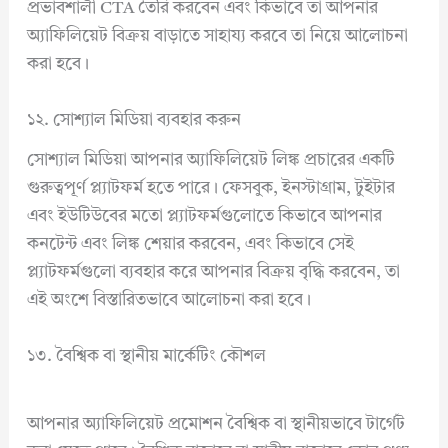
প্রভাবশালী CTA তৈরি করবেন এবং কিভাবে তা আপনার
অ্যাফিলিয়েট বিক্রয় বাড়াতে সাহায্য করবে তা নিয়ে আলোচনা
করা হবে।
১২. সোশ্যাল মিডিয়া ব্যবহার করুন
সোশ্যাল মিডিয়া আপনার অ্যাফিলিয়েট লিঙ্ক প্রচারের একটি
গুরুত্বপূর্ণ প্ল্যাটফর্ম হতে পারে। ফেসবুক, ইনস্টাগ্রাম, টুইটার
এবং ইউটিউবের মতো প্ল্যাটফর্মগুলোতে কিভাবে আপনার
কনটেন্ট এবং লিঙ্ক শেয়ার করবেন, এবং কিভাবে সেই
প্ল্যাটফর্মগুলো ব্যবহার করে আপনার বিক্রয় বৃদ্ধি করবেন, তা
এই অংশে বিস্তারিতভাবে আলোচনা করা হবে।
১৩. বৈশ্বিক বা স্থানীয় মার্কেটিং কৌশল
আপনার অ্যাফিলিয়েট প্রমোশন বৈশ্বিক বা স্থানীয়ভাবে টার্গেট