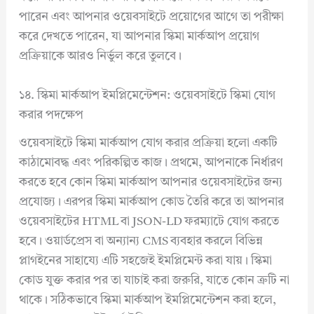
পারেন এবং আপনার ওয়েবসাইটে প্রয়োগের আগে তা পরীক্ষা
করে দেখতে পারেন, যা আপনার স্কিমা মার্কআপ প্রয়োগ
প্রক্রিয়াকে আরও নির্ভুল করে তুলবে।
১৪. স্কিমা মার্কআপ ইমপ্লিমেন্টেশন: ওয়েবসাইটে স্কিমা যোগ
করার পদক্ষেপ
ওয়েবসাইটে স্কিমা মার্কআপ যোগ করার প্রক্রিয়া হলো একটি
কাঠামোবদ্ধ এবং পরিকল্পিত কাজ। প্রথমে, আপনাকে নির্ধারণ
করতে হবে কোন স্কিমা মার্কআপ আপনার ওয়েবসাইটের জন্য
প্রযোজ্য। এরপর স্কিমা মার্কআপ কোড তৈরি করে তা আপনার
ওয়েবসাইটের HTML বা JSON-LD ফরম্যাটে যোগ করতে
হবে। ওয়ার্ডপ্রেস বা অন্যান্য CMS ব্যবহার করলে বিভিন্ন
প্লাগইনের সাহায্যে এটি সহজেই ইমপ্লিমেন্ট করা যায়। স্কিমা
কোড যুক্ত করার পর তা যাচাই করা জরুরি, যাতে কোন ত্রুটি না
থাকে। সঠিকভাবে স্কিমা মার্কআপ ইমপ্লিমেন্টেশন করা হলে,