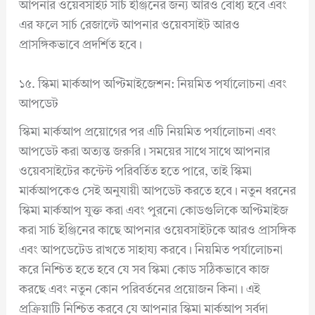
আপনার ওয়েবসাইট সার্চ ইঞ্জিনের জন্য আরও বোধ্য হবে এবং
এর ফলে সার্চ রেজাল্টে আপনার ওয়েবসাইট আরও
প্রাসঙ্গিকভাবে প্রদর্শিত হবে।
১৫. স্কিমা মার্কআপ অপ্টিমাইজেশন: নিয়মিত পর্যালোচনা এবং
আপডেট
স্কিমা মার্কআপ প্রয়োগের পর এটি নিয়মিত পর্যালোচনা এবং
আপডেট করা অত্যন্ত জরুরি। সময়ের সাথে সাথে আপনার
ওয়েবসাইটের কন্টেন্ট পরিবর্তিত হতে পারে, তাই স্কিমা
মার্কআপকেও সেই অনুযায়ী আপডেট করতে হবে। নতুন ধরনের
স্কিমা মার্কআপ যুক্ত করা এবং পুরনো কোডগুলিকে অপ্টিমাইজ
করা সার্চ ইঞ্জিনের কাছে আপনার ওয়েবসাইটকে আরও প্রাসঙ্গিক
এবং আপডেটেড রাখতে সাহায্য করবে। নিয়মিত পর্যালোচনা
করে নিশ্চিত হতে হবে যে সব স্কিমা কোড সঠিকভাবে কাজ
করছে এবং নতুন কোন পরিবর্তনের প্রয়োজন কিনা। এই
প্রক্রিয়াটি নিশ্চিত করবে যে আপনার স্কিমা মার্কআপ সর্বদা