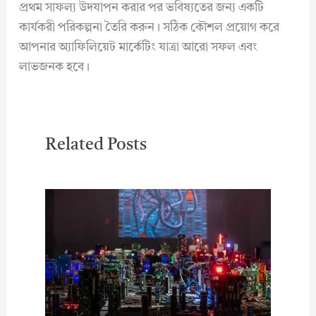
প্রথম সাফল্য উদযাপন করার পর ভবিষ্যতের জন্য একটি
কার্যকরী পরিকল্পনা তৈরি করুন। সঠিক কৌশল প্রয়োগ করে
আপনার অ্যাফিলিয়েট মার্কেটিং যাত্রা আরো সফল এবং
লাভজনক হবে।
Related Posts