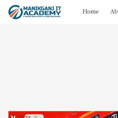
Skip
Home
Ab
to
content