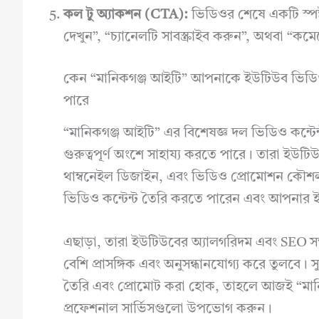
কল টু অ্যাকশন (CTA):
ভিডিওর শেষে একটি স্পষ
দেখুন”, “চ্যানেলটি সাবস্ক্রাইব করুন”, অথবা “ক
কেন “মানিকগঞ্জ আইটি” আপনাকে ইউটিউব ভিডিও ক
পারে
“মানিকগঞ্জ আইটি” এর বিশেষজ্ঞ দল ভিডিও কন্টেন্ট
গুরুত্বপূর্ণ অংশে সাহায্য করতে পারে। তারা ইউ
থাম্বনেইল ডিজাইন, এবং ভিডিও প্রোমোশন কৌশল 
ভিডিও কন্টেন্ট তৈরি করতে পারেন এবং আপনার ইউটি
এছাড়া, তারা ইউটিউবের অ্যালগরিদম এবং SEO স
বেশি প্রাসঙ্গিক এবং অনুসন্ধানযোগ্য করে তুলবে।
তৈরি এবং প্রোমোট করা হোক, তাহলে আজই “মান
প্রফেশনাল সার্ভিসগুলো উপভোগ করুন।