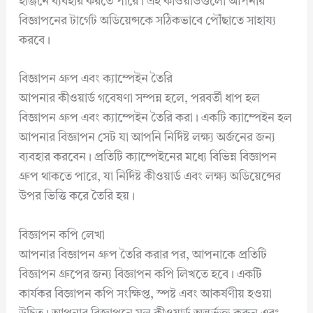
ইঞ্জিনে ব্যবহার করতে পারে। এই কীওয়ার্ডগুলো আপনার
বিজ্ঞাপনের টার্গেট অডিয়েন্সকে সঠিকভাবে পৌঁছাতে সাহায্য
করবে।
বিজ্ঞাপন গ্রুপ এবং ক্যাম্পেইন তৈরি
আপনার কীওয়ার্ড গবেষণা সম্পন্ন হলে, পরবর্তী ধাপ হল
বিজ্ঞাপন গ্রুপ এবং ক্যাম্পেইন তৈরি করা। একটি ক্যাম্পেইন হল
আপনার বিজ্ঞাপন সেট যা আপনি নির্দিষ্ট লক্ষ্য অর্জনের জন্য
ব্যবহার করবেন। প্রতিটি ক্যাম্পেইনের মধ্যে বিভিন্ন বিজ্ঞাপন
গ্রুপ থাকতে পারে, যা নির্দিষ্ট কীওয়ার্ড এবং লক্ষ্য অডিয়েন্সের
উপর ভিত্তি করে তৈরি হয়।
বিজ্ঞাপন কপি লেখা
আপনার বিজ্ঞাপন গ্রুপ তৈরি করার পর, আপনাকে প্রতিটি
বিজ্ঞাপন গ্রুপের জন্য বিজ্ঞাপন কপি লিখতে হবে। একটি
কার্যকর বিজ্ঞাপন কপি সংক্ষিপ্ত, স্পষ্ট এবং আকর্ষণীয় হওয়া