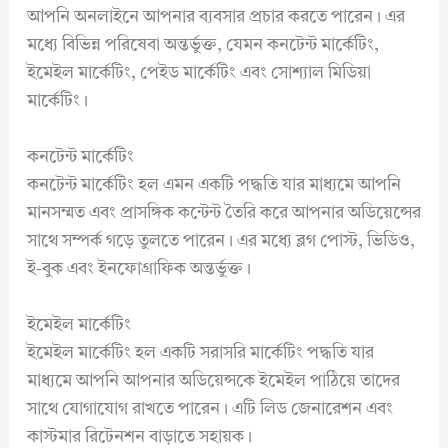
আপনি অনলাইনে আপনার ব্যবসার প্রচার করতে পারেন। এর
মধ্যে বিভিন্ন পরিষেবা অন্তর্ভুক্ত, যেমন কনটেন্ট মার্কেটিং,
ইমেইল মার্কেটিং, পেইড মার্কেটিং এবং সোশ্যাল মিডিয়া
মার্কেটিং।
কনটেন্ট মার্কেটিং
কনটেন্ট মার্কেটিং হল এমন একটি পদ্ধতি যার মাধ্যমে আপনি
মানসম্মত এবং প্রাসঙ্গিক কন্টেন্ট তৈরি করে আপনার অডিয়েন্সের
সাথে সম্পর্ক গড়ে তুলতে পারেন। এর মধ্যে ব্লগ পোস্ট, ভিডিও,
ই-বুক এবং ইনফোগ্রাফিক অন্তর্ভুক্ত।
ইমেইল মার্কেটিং
ইমেইল মার্কেটিং হল একটি সরাসরি মার্কেটিং পদ্ধতি যার
মাধ্যমে আপনি আপনার অডিয়েন্সকে ইমেইল পাঠিয়ে তাদের
সাথে যোগাযোগ রাখতে পারেন। এটি লিড জেনারেশন এবং
কাস্টমার রিটেনশন বাড়াতে সহায়ক।