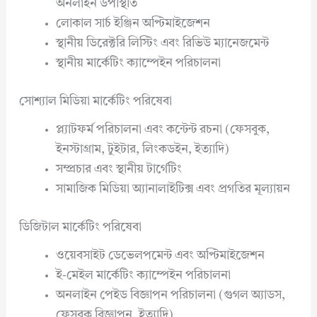
অনলাইন উপস্থিতি
লোকাল সার্চ ইঞ্জিন অপ্টিমাইজেশন
স্থানীয় ডিরেক্টরি লিস্টিং এবং রিভিউ ম্যানেজমেন্ট
স্থানীয় মার্কেটিং ক্যাম্পেইন পরিচালনা
সোশ্যাল মিডিয়া মার্কেটিং পরিষেবা
প্ল্যাটফর্ম পরিচালনা এবং কন্টেন্ট রচনা (ফেসবুক,
ইনস্টাগ্রাম, টুইটার, লিংকডইন, ইত্যাদি)
সম্প্রচার এবং স্থানীয় টার্গেটিং
সামাজিক মিডিয়া অ্যানালাইটিক্স এবং প্রগতির মূল্যায়ন
ডিজিটাল মার্কেটিং পরিষেবা
ওয়েবসাইট ডেভেলপমেন্ট এবং অপ্টিমাইজেশন
ই-মেইল মার্কেটিং ক্যাম্পেইন পরিচালনা
অনলাইন পেইড বিজ্ঞাপন পরিচালনা (গুগল অ্যাডস,
ফেসবুক বিজ্ঞাপন, ইত্যাদি)