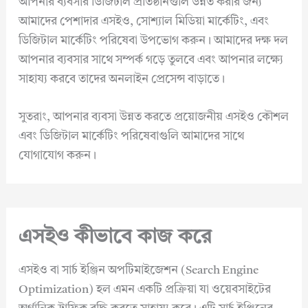
আপনার ব্যবসার ডিজিটাল প্রতিষ্ঠানগুলি উন্নত করার জন্য
আমাদের পেশাদার এসইও, সোশ্যাল মিডিয়া মার্কেটিং, এবং
ডিজিটাল মার্কেটিং পরিষেবা উপভোগ করুন। আমাদের দক্ষ দল
আপনার ব্যবসার সাথে সম্পর্ক গড়ে তুলবে এবং আপনার লক্ষ্যে
সাহায্য করবে তাদের অনলাইন প্রেসেন্স বাড়াতে।
সুতরাং, আপনার ব্যবসা উন্নত করতে প্রয়োজনীয় এসইও কৌশল
এবং ডিজিটাল মার্কেটিং পরিষেবাগুলি আমাদের সাথে
যোগাযোগ করুন।
এসইও কীভাবে কাজ করে
এসইও বা সার্চ ইঞ্জিন অপটিমাইজেশন (Search Engine
Optimization) হল এমন একটি প্রক্রিয়া যা ওয়েবসাইটের