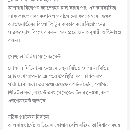
ট্র্যাকিং এবং অপ্টিমাইজেশন
আপনার বিজ্ঞাপন ক্যাম্পেইন চালু করার পর, এর কার্যকারিতা
ট্র্যাক করতে এবং ফলাফল পর্যালোচনা করতে হবে। গুগল
অ্যাডওয়ার্ডসের রিপোর্টিং টুল ব্যবহার করে বিজ্ঞাপনের
পারফরম্যান্স বিশ্লেষণ করুন এবং প্রয়োজন অনুযায়ী অপ্টিমাইজ
করুন।
সোশ্যাল মিডিয়া ম্যানেজমেন্ট
সোশ্যাল মিডিয়া ম্যানেজমেন্ট হল বিভিন্ন সোশ্যাল মিডিয়া
প্ল্যাটফর্মে আপনার ব্র্যান্ডের উপস্থিতি এবং কার্যকলাপ
পরিচালনা করা। এর মধ্যে রয়েছে কন্টেন্ট তৈরি, পোস্টিং
শিডিউল করা, কমেন্ট এবং মেসেজের উত্তর দেওয়া, এবং
এনগেজমেন্ট বাড়ানো।
সঠিক প্ল্যাটফর্ম নির্বাচন
আপনার টার্গেট অডিয়েন্স কোথায় বেশি সক্রিয় তা নির্ধারণ করে