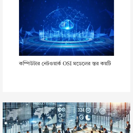
কম্পিউটার নেটওয়ার্ক OSI মডেলের স্তর কয়টি