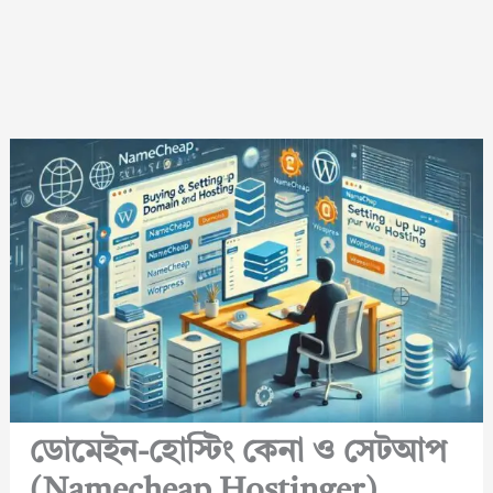
ডোমেইন-হোস্টিং কেনা ও সেটআপ
(Namecheap Hostinger)