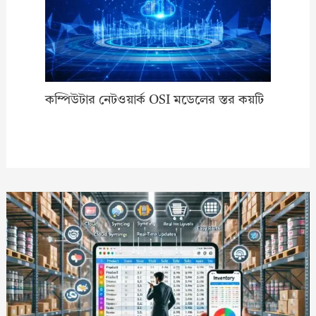
কম্পিউটার নেটওয়ার্ক OSI মডেলের স্তর কয়টি