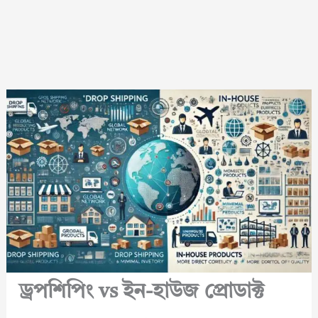
ড্রপশিপিং vs ইন-হাউজ প্রোডাক্ট