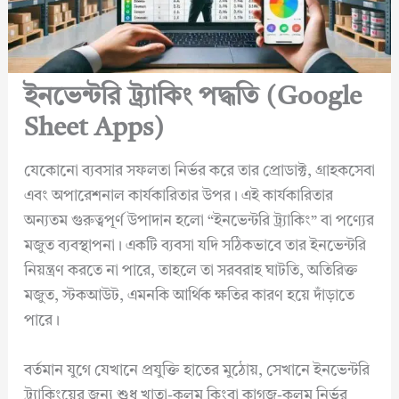
ইনভেন্টরি ট্র্যাকিং পদ্ধতি (Google
Sheet Apps)
যেকোনো ব্যবসার সফলতা নির্ভর করে তার প্রোডাক্ট, গ্রাহকসেবা
এবং অপারেশনাল কার্যকারিতার উপর। এই কার্যকারিতার
অন্যতম গুরুত্বপূর্ণ উপাদান হলো “ইনভেন্টরি ট্র্যাকিং” বা পণ্যের
মজুত ব্যবস্থাপনা। একটি ব্যবসা যদি সঠিকভাবে তার ইনভেন্টরি
নিয়ন্ত্রণ করতে না পারে, তাহলে তা সরবরাহ ঘাটতি, অতিরিক্ত
মজুত, স্টকআউট, এমনকি আর্থিক ক্ষতির কারণ হয়ে দাঁড়াতে
পারে।
বর্তমান যুগে যেখানে প্রযুক্তি হাতের মুঠোয়, সেখানে ইনভেন্টরি
ট্র্যাকিংয়ের জন্য শুধু খাতা-কলম কিংবা কাগজ-কলম নির্ভর