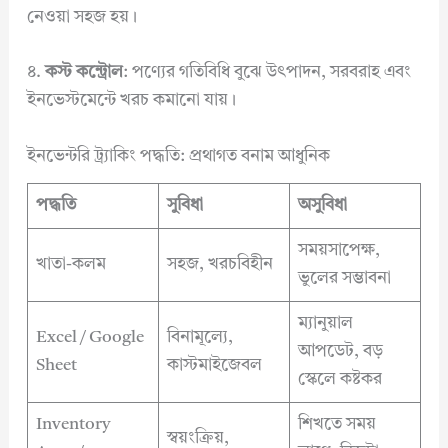
নেওয়া সহজ হয়।
৪.
কস্ট কন্ট্রোল
: পণ্যের গতিবিধি বুঝে উৎপাদন, সরবরাহ এবং
ইনভেস্টমেন্টে খরচ কমানো যায়।
ইনভেন্টরি ট্র্যাকিং পদ্ধতি: প্রথাগত বনাম আধুনিক
পদ্ধতি
সুবিধা
অসুবিধা
সময়সাপেক্ষ,
খাতা-কলম
সহজ, খরচবিহীন
ভুলের সম্ভাবনা
ম্যানুয়াল
Excel / Google
বিনামূল্যে,
আপডেট, বড়
Sheet
কাস্টমাইজেবল
স্কেলে কষ্টকর
Inventory
শিখতে সময়
স্বয়ংক্রিয়,