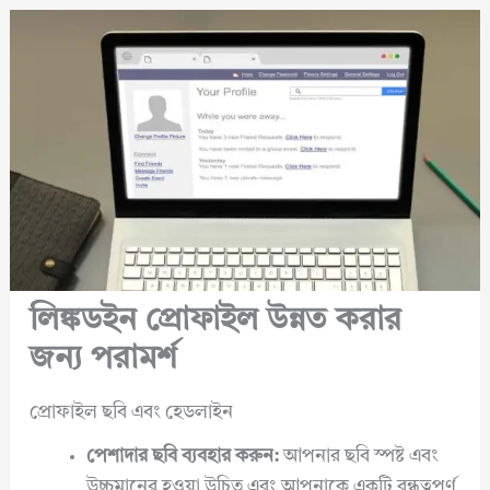
লিঙ্কডইন প্রোফাইল উন্নত করার
জন্য পরামর্শ
প্রোফাইল ছবি এবং হেডলাইন
পেশাদার ছবি ব্যবহার করুন:
আপনার ছবি স্পষ্ট এবং
উচ্চমানের হওয়া উচিত এবং আপনাকে একটি বন্ধুত্বপূর্ণ