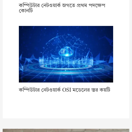
কম্পিউটার নেটওয়ার্ক জগতে প্রথম পদক্ষেপ
কোনটি
কম্পিউটার নেটওয়ার্ক OSI মডেলের স্তর কয়টি