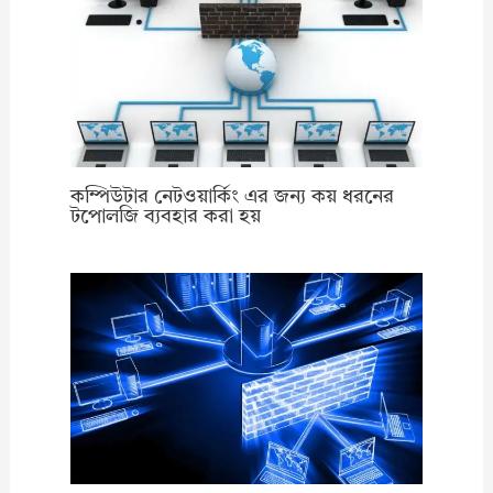
কম্পিউটার নেটওয়ার্কিং এর জন্য কয় ধরনের
টপোলজি ব্যবহার করা হয়