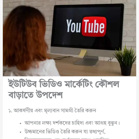
ইউটিউব ভিডিও মার্কেটিং কৌশল
বাড়াতে উপদেশ
১. আকর্ষণীয় এবং মূল্যবান সামগ্রী তৈরি করুন
আপনার লক্ষ্য দর্শকদের চাহিদা এবং আগ্রহ বুঝুন।
উচ্চমানের ভিডিও তৈরি করুন যা তথ্যপূর্ণ,