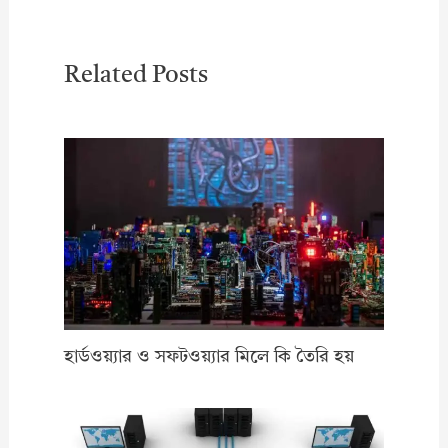
Related Posts
হার্ডওয়্যার ও সফটওয়্যার মিলে কি তৈরি হয়