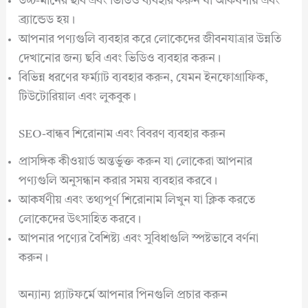
উচ্চ-মানের ছবি এবং ভিডিও ব্যবহার করুন যা আকর্ষণীয় এবং
ব্র্যান্ডেড হয়।
আপনার পণ্যগুলি ব্যবহার করে লোকেদের জীবনযাত্রার উন্নতি
দেখানোর জন্য ছবি এবং ভিডিও ব্যবহার করুন।
বিভিন্ন ধরণের ফর্ম্যাট ব্যবহার করুন, যেমন ইনফোগ্রাফিক,
টিউটোরিয়াল এবং লুকবুক।
SEO-বান্ধব শিরোনাম এবং বিবরণ ব্যবহার করুন
প্রাসঙ্গিক কীওয়ার্ড অন্তর্ভুক্ত করুন যা লোকেরা আপনার
পণ্যগুলি অনুসন্ধান করার সময় ব্যবহার করবে।
আকর্ষণীয় এবং তথ্যপূর্ণ শিরোনাম লিখুন যা ক্লিক করতে
লোকেদের উৎসাহিত করবে।
আপনার পণ্যের বৈশিষ্ট্য এবং সুবিধাগুলি স্পষ্টভাবে বর্ণনা
করুন।
অন্যান্য প্ল্যাটফর্মে আপনার পিনগুলি প্রচার করুন