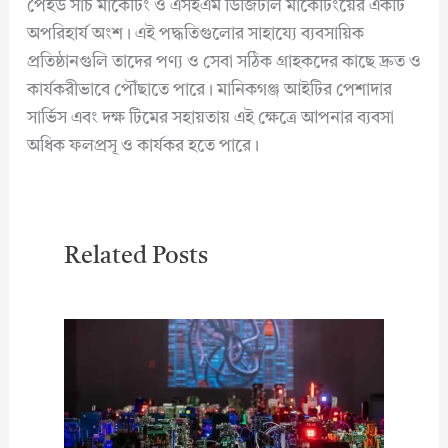
পেইড সার্চ মার্কেটিং ও এসইএম ডিজিটাল মার্কেটিংয়ের একটি
অপরিহার্য অংশ। এই পদ্ধতিগুলোর সাহায্যে ব্যবসায়িক
প্রতিষ্ঠানগুলি তাদের পণ্য ও সেবা সঠিক গ্রাহকদের কাছে দ্রুত ও
কার্যকরীভাবে পৌঁছাতে পারে। মানিকগঞ্জ আইটির পেশাদার
সার্ভিস এবং দক্ষ টিমের সহায়তায় এই ক্ষেত্রে আপনার ব্যবসা
অধিক ফলপ্রসূ ও কার্যকর হতে পারে।
Related Posts