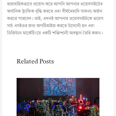
ধারাবাহিকভাবে প্রয়োগ করে আপনি আপনার ওয়েবসাইটের
অর্গানিক ট্র্যাফিক বৃদ্ধি করতে এবং দীর্ঘমেয়াদি সাফল্য অর্জন
করতে পারবেন। তাই, এখনই আপনার ওয়েবসাইটকে ভয়েস
সার্চ এসইওর জন্য অপটিমাইজ করতে উদ্যোগী হন এবং
ডিজিটাল মার্কেটিংয়ে একটি শক্তিশালী অবস্থান তৈরি করুন।
Related Posts