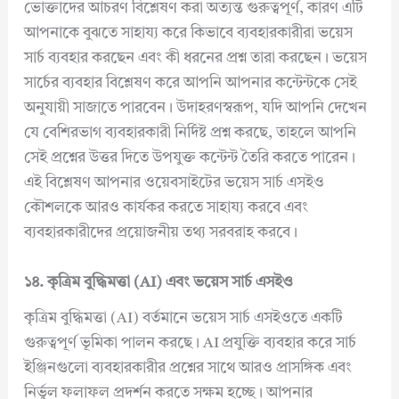
ভোক্তাদের আচরণ বিশ্লেষণ করা অত্যন্ত গুরুত্বপূর্ণ, কারণ এটি
আপনাকে বুঝতে সাহায্য করে কিভাবে ব্যবহারকারীরা ভয়েস
সার্চ ব্যবহার করছেন এবং কী ধরনের প্রশ্ন তারা করছেন। ভয়েস
সার্চের ব্যবহার বিশ্লেষণ করে আপনি আপনার কন্টেন্টকে সেই
অনুযায়ী সাজাতে পারবেন। উদাহরণস্বরূপ, যদি আপনি দেখেন
যে বেশিরভাগ ব্যবহারকারী নির্দিষ্ট প্রশ্ন করছে, তাহলে আপনি
সেই প্রশ্নের উত্তর দিতে উপযুক্ত কন্টেন্ট তৈরি করতে পারেন।
এই বিশ্লেষণ আপনার ওয়েবসাইটের ভয়েস সার্চ এসইও
কৌশলকে আরও কার্যকর করতে সাহায্য করবে এবং
ব্যবহারকারীদের প্রয়োজনীয় তথ্য সরবরাহ করবে।
১৪. কৃত্রিম বুদ্ধিমত্তা (AI) এবং ভয়েস সার্চ এসইও
কৃত্রিম বুদ্ধিমত্তা (AI) বর্তমানে ভয়েস সার্চ এসইওতে একটি
গুরুত্বপূর্ণ ভূমিকা পালন করছে। AI প্রযুক্তি ব্যবহার করে সার্চ
ইঞ্জিনগুলো ব্যবহারকারীর প্রশ্নের সাথে আরও প্রাসঙ্গিক এবং
নির্ভুল ফলাফল প্রদর্শন করতে সক্ষম হচ্ছে। আপনার