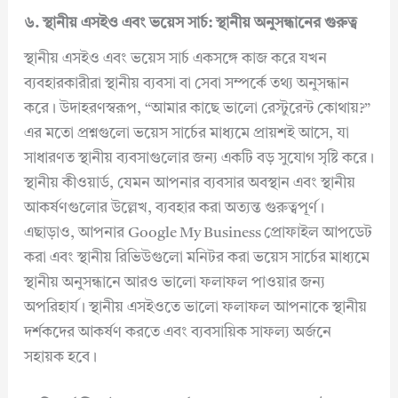
৬. স্থানীয় এসইও এবং ভয়েস সার্চ: স্থানীয় অনুসন্ধানের গুরুত্ব
স্থানীয় এসইও এবং ভয়েস সার্চ একসঙ্গে কাজ করে যখন
ব্যবহারকারীরা স্থানীয় ব্যবসা বা সেবা সম্পর্কে তথ্য অনুসন্ধান
করে। উদাহরণস্বরূপ, “আমার কাছে ভালো রেস্টুরেন্ট কোথায়?”
এর মতো প্রশ্নগুলো ভয়েস সার্চের মাধ্যমে প্রায়শই আসে, যা
সাধারণত স্থানীয় ব্যবসাগুলোর জন্য একটি বড় সুযোগ সৃষ্টি করে।
স্থানীয় কীওয়ার্ড, যেমন আপনার ব্যবসার অবস্থান এবং স্থানীয়
আকর্ষণগুলোর উল্লেখ, ব্যবহার করা অত্যন্ত গুরুত্বপূর্ণ।
এছাড়াও, আপনার Google My Business প্রোফাইল আপডেট
করা এবং স্থানীয় রিভিউগুলো মনিটর করা ভয়েস সার্চের মাধ্যমে
স্থানীয় অনুসন্ধানে আরও ভালো ফলাফল পাওয়ার জন্য
অপরিহার্য। স্থানীয় এসইওতে ভালো ফলাফল আপনাকে স্থানীয়
দর্শকদের আকর্ষণ করতে এবং ব্যবসায়িক সাফল্য অর্জনে
সহায়ক হবে।