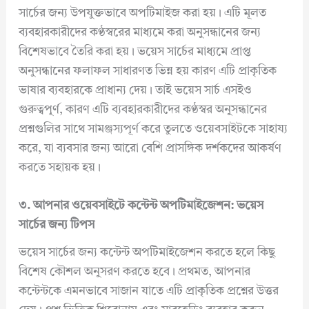
সার্চের জন্য উপযুক্তভাবে অপটিমাইজ করা হয়। এটি মূলত
ব্যবহারকারীদের কণ্ঠস্বরের মাধ্যমে করা অনুসন্ধানের জন্য
বিশেষভাবে তৈরি করা হয়। ভয়েস সার্চের মাধ্যমে প্রাপ্ত
অনুসন্ধানের ফলাফল সাধারণত ভিন্ন হয় কারণ এটি প্রাকৃতিক
ভাষার ব্যবহারকে প্রাধান্য দেয়। তাই ভয়েস সার্চ এসইও
গুরুত্বপূর্ণ, কারণ এটি ব্যবহারকারীদের কণ্ঠস্বর অনুসন্ধানের
প্রশ্নগুলির সাথে সামঞ্জস্যপূর্ণ করে তুলতে ওয়েবসাইটকে সাহায্য
করে, যা ব্যবসার জন্য আরো বেশি প্রাসঙ্গিক দর্শকদের আকর্ষণ
করতে সহায়ক হয়।
৩. আপনার ওয়েবসাইটে কন্টেন্ট অপটিমাইজেশন: ভয়েস
সার্চের জন্য টিপস
ভয়েস সার্চের জন্য কন্টেন্ট অপটিমাইজেশন করতে হলে কিছু
বিশেষ কৌশল অনুসরণ করতে হবে। প্রথমত, আপনার
কন্টেন্টকে এমনভাবে সাজান যাতে এটি প্রাকৃতিক প্রশ্নের উত্তর