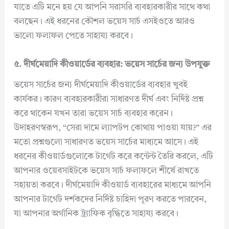
যাতে এটি মনে হয় যে আপনি সরাসরি ব্যবহারকারীর সাথে কথা
বলছেন। এই ধরনের কৌশল ভয়েস সার্চ এসইওতে আরও
ভালো ফলাফল পেতে সাহায্য করবে।
৫. দীর্ঘমেয়াদি কীওয়ার্ডের ব্যবহার: ভয়েস সার্চের জন্য উপযুক্ত
ভয়েস সার্চের জন্য দীর্ঘমেয়াদি কীওয়ার্ডের ব্যবহার খুবই
কার্যকর। কারণ ব্যবহারকারীরা সাধারণত দীর্ঘ এবং নির্দিষ্ট প্রশ্ন
করে থাকেন যখন তারা ভয়েস সার্চ ব্যবহার করেন।
উদাহরণস্বরূপ, “সেরা দামে ল্যাপটপ কোথায় পাওয়া যায়?” এর
মতো প্রশ্নগুলো সাধারণত ভয়েস সার্চের মাধ্যমে আসে। এই
ধরনের কীওয়ার্ডগুলোকে টার্গেট করে কন্টেন্ট তৈরি করলে, এটি
আপনার ওয়েবসাইটকে ভয়েস সার্চ ফলাফলে শীর্ষে রাখতে
সহায়তা করবে। দীর্ঘমেয়াদি কীওয়ার্ড ব্যবহারের মাধ্যমে আপনি
আপনার টার্গেট দর্শকদের নির্দিষ্ট চাহিদা পূরণ করতে পারবেন,
যা আপনার অর্গানিক ট্র্যাফিক বৃদ্ধিতে সাহায্য করবে।