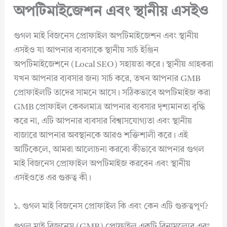
অপটিমাইজেশন এবং স্থানীয় এসইও
গুগল মাই বিজনেস প্রোফাইল অপটিমাইজেশন এবং স্থানীয়
এসইও যা আপনার ব্যবসাকে স্থানীয় সার্চ ইঞ্জিন
অপটিমাইজেশনে (Local SEO) সহায়তা করে। স্থানীয় গ্রাহকরা
যখন আপনার ব্যবসার জন্য সার্চ করে, তখন আপনার GMB
প্রোফাইলটি তাদের সামনে আসে। সঠিকভাবে অপটিমাইজ করা
GMB প্রোফাইল কেবলমাত্র আপনার ব্যবসার দৃশ্যমানতা বৃদ্ধি
করে না, এটি আপনার ব্যবসার বিশ্বাসযোগ্যতা এবং স্থানীয়
বাজারে আপনার অবস্থানকে আরও শক্তিশালী করে। এই
আর্টিকেলে, আমরা আলোচনা করবো কীভাবে আপনার গুগল
মাই বিজনেস প্রোফাইল অপটিমাইজ করবেন এবং স্থানীয়
এসইওতে এর গুরুত্ব কী।
১. গুগল মাই বিজনেস প্রোফাইল কি এবং কেন এটি গুরুত্বপূর্ণ?
গুগল মাই বিজনেস (GMB) প্রোফাইল একটি বিনামূল্যের এবং