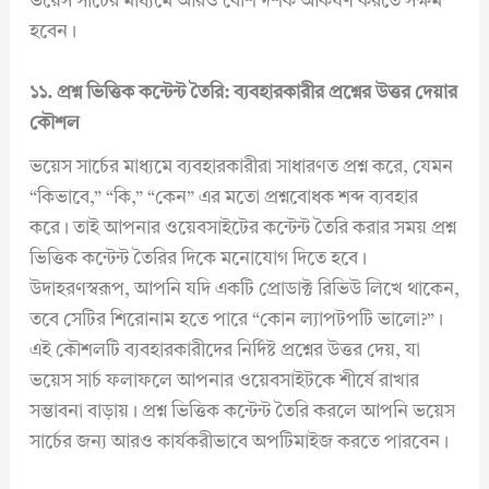
ভয়েস সার্চের মাধ্যমে আরও বেশি দর্শক আকর্ষণ করতে সক্ষম
হবেন।
১১. প্রশ্ন ভিত্তিক কন্টেন্ট তৈরি: ব্যবহারকারীর প্রশ্নের উত্তর দেয়ার
কৌশল
ভয়েস সার্চের মাধ্যমে ব্যবহারকারীরা সাধারণত প্রশ্ন করে, যেমন
“কিভাবে,” “কি,” “কেন” এর মতো প্রশ্নবোধক শব্দ ব্যবহার
করে। তাই আপনার ওয়েবসাইটের কন্টেন্ট তৈরি করার সময় প্রশ্ন
ভিত্তিক কন্টেন্ট তৈরির দিকে মনোযোগ দিতে হবে।
উদাহরণস্বরূপ, আপনি যদি একটি প্রোডাক্ট রিভিউ লিখে থাকেন,
তবে সেটির শিরোনাম হতে পারে “কোন ল্যাপটপটি ভালো?”।
এই কৌশলটি ব্যবহারকারীদের নির্দিষ্ট প্রশ্নের উত্তর দেয়, যা
ভয়েস সার্চ ফলাফলে আপনার ওয়েবসাইটকে শীর্ষে রাখার
সম্ভাবনা বাড়ায়। প্রশ্ন ভিত্তিক কন্টেন্ট তৈরি করলে আপনি ভয়েস
সার্চের জন্য আরও কার্যকরীভাবে অপটিমাইজ করতে পারবেন।