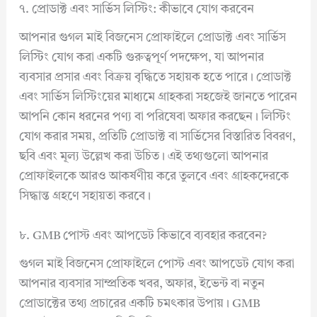
৭. প্রোডাক্ট এবং সার্ভিস লিস্টিং: কীভাবে যোগ করবেন
আপনার গুগল মাই বিজনেস প্রোফাইলে প্রোডাক্ট এবং সার্ভিস
লিস্টিং যোগ করা একটি গুরুত্বপূর্ণ পদক্ষেপ, যা আপনার
ব্যবসার প্রসার এবং বিক্রয় বৃদ্ধিতে সহায়ক হতে পারে। প্রোডাক্ট
এবং সার্ভিস লিস্টিংয়ের মাধ্যমে গ্রাহকরা সহজেই জানতে পারেন
আপনি কোন ধরনের পণ্য বা পরিষেবা অফার করছেন। লিস্টিং
যোগ করার সময়, প্রতিটি প্রোডাক্ট বা সার্ভিসের বিস্তারিত বিবরণ,
ছবি এবং মূল্য উল্লেখ করা উচিত। এই তথ্যগুলো আপনার
প্রোফাইলকে আরও আকর্ষণীয় করে তুলবে এবং গ্রাহকদেরকে
সিদ্ধান্ত গ্রহণে সহায়তা করবে।
৮. GMB পোস্ট এবং আপডেট কিভাবে ব্যবহার করবেন?
গুগল মাই বিজনেস প্রোফাইলে পোস্ট এবং আপডেট যোগ করা
আপনার ব্যবসার সাম্প্রতিক খবর, অফার, ইভেন্ট বা নতুন
প্রোডাক্টের তথ্য প্রচারের একটি চমৎকার উপায়। GMB