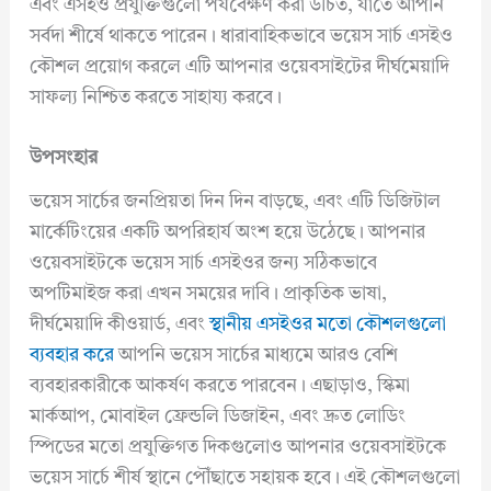
এবং এসইও প্রযুক্তিগুলো পর্যবেক্ষণ করা উচিত, যাতে আপনি
সর্বদা শীর্ষে থাকতে পারেন। ধারাবাহিকভাবে ভয়েস সার্চ এসইও
কৌশল প্রয়োগ করলে এটি আপনার ওয়েবসাইটের দীর্ঘমেয়াদি
সাফল্য নিশ্চিত করতে সাহায্য করবে।
উপসংহার
ভয়েস সার্চের জনপ্রিয়তা দিন দিন বাড়ছে, এবং এটি ডিজিটাল
মার্কেটিংয়ের একটি অপরিহার্য অংশ হয়ে উঠেছে। আপনার
ওয়েবসাইটকে ভয়েস সার্চ এসইওর জন্য সঠিকভাবে
অপটিমাইজ করা এখন সময়ের দাবি। প্রাকৃতিক ভাষা,
দীর্ঘমেয়াদি কীওয়ার্ড, এবং
স্থানীয় এসইওর মতো কৌশলগুলো
ব্যবহার করে
আপনি ভয়েস সার্চের মাধ্যমে আরও বেশি
ব্যবহারকারীকে আকর্ষণ করতে পারবেন। এছাড়াও, স্কিমা
মার্কআপ, মোবাইল ফ্রেন্ডলি ডিজাইন, এবং দ্রুত লোডিং
স্পিডের মতো প্রযুক্তিগত দিকগুলোও আপনার ওয়েবসাইটকে
ভয়েস সার্চে শীর্ষ স্থানে পৌঁছাতে সহায়ক হবে। এই কৌশলগুলো