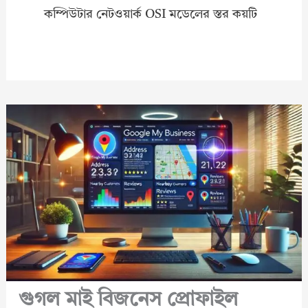
কম্পিউটার নেটওয়ার্ক OSI মডেলের স্তর কয়টি
গুগল মাই বিজনেস প্রোফাইল