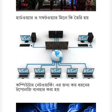
হার্ডওয়্যার ও সফটওয়্যার মিলে কি তৈরি হয়
কম্পিউটার নেটওয়ার্কিং এর জন্য কয় ধরনের
টপোলজি ব্যবহার করা হয়