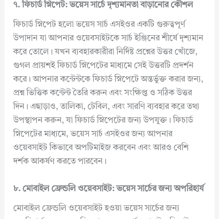
৭. ফিচার্ড স্নিপেট: ভয়েস সার্চে দৃশ্যমানতা বাড়ানোর কৌশল
ফিচার্ড স্নিপেট হলো ভয়েস সার্চ এসইওর একটি গুরুত্বপূর্ণ
উপাদান যা আপনার ওয়েবসাইটকে সার্চ ইঞ্জিনের শীর্ষে দৃশ্যমান
করে তোলে। যখন ব্যবহারকারীরা নির্দিষ্ট প্রশ্নের উত্তর খোঁজে,
গুগল প্রায়শই ফিচার্ড স্নিপেটের মাধ্যমে সেই উত্তরটি প্রদর্শন
করে। আপনার কন্টেন্টকে ফিচার্ড স্নিপেটে অন্তর্ভুক্ত করার জন্য,
প্রশ্ন ভিত্তিক কন্টেন্ট তৈরি করুন এবং সংক্ষিপ্ত ও সঠিক উত্তর
দিন। এছাড়াও, তালিকা, টেবিল, এবং সারণি ব্যবহার করে তথ্য
উপস্থাপন করুন, যা ফিচার্ড স্নিপেটের জন্য উপযুক্ত। ফিচার্ড
স্নিপেটের মাধ্যমে, ভয়েস সার্চ এসইওর জন্য আপনার
ওয়েবসাইট কিভাবে অপটিমাইজ করবেন এবং আরও বেশি
দর্শক আকর্ষণ করতে পারবেন।
৮. মোবাইল ফ্রেন্ডলি ওয়েবসাইট: ভয়েস সার্চের জন্য অপরিহার্য
মোবাইল ফ্রেন্ডলি ওয়েবসাইট হওয়া ভয়েস সার্চের জন্য