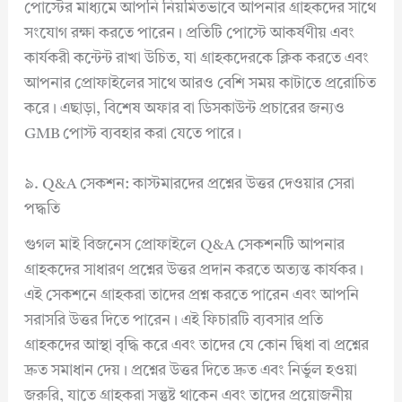
পোস্টের মাধ্যমে আপনি নিয়মিতভাবে আপনার গ্রাহকদের সাথে
সংযোগ রক্ষা করতে পারেন। প্রতিটি পোস্টে আকর্ষণীয় এবং
কার্যকরী কন্টেন্ট রাখা উচিত, যা গ্রাহকদেরকে ক্লিক করতে এবং
আপনার প্রোফাইলের সাথে আরও বেশি সময় কাটাতে প্ররোচিত
করে। এছাড়া, বিশেষ অফার বা ডিসকাউন্ট প্রচারের জন্যও
GMB পোস্ট ব্যবহার করা যেতে পারে।
৯. Q&A সেকশন: কাস্টমারদের প্রশ্নের উত্তর দেওয়ার সেরা
পদ্ধতি
গুগল মাই বিজনেস প্রোফাইলে Q&A সেকশনটি আপনার
গ্রাহকদের সাধারণ প্রশ্নের উত্তর প্রদান করতে অত্যন্ত কার্যকর।
এই সেকশনে গ্রাহকরা তাদের প্রশ্ন করতে পারেন এবং আপনি
সরাসরি উত্তর দিতে পারেন। এই ফিচারটি ব্যবসার প্রতি
গ্রাহকদের আস্থা বৃদ্ধি করে এবং তাদের যে কোন দ্বিধা বা প্রশ্নের
দ্রুত সমাধান দেয়। প্রশ্নের উত্তর দিতে দ্রুত এবং নির্ভুল হওয়া
জরুরি, যাতে গ্রাহকরা সন্তুষ্ট থাকেন এবং তাদের প্রয়োজনীয়