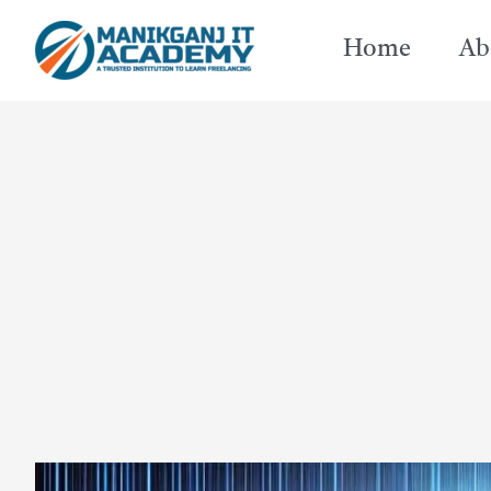
Skip
Home
Ab
to
content