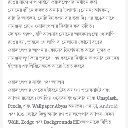
রঙের সাথে খাপ খাইয়ে ওয়ালপেপার নির্বাচন করা
ফোনের স্ক্রীনে ব্যবহৃত অন্যান্য উপাদান (যেমন: আইকন,
ব্যাটারি আইকন, নোটিফিকেশন বার ইত্যাদি) এর রঙের সাথে
সামঞ্জস্য রেখে ওয়ালপেপার নির্বাচন করা উচিত।
উদাহরণস্বরূপ, যদি আপনার ফোনের আইকনগুলো গোলাপি
রঙের হয়, তাহলে গোলাপি বা মেলানো কোনো রঙের
ওয়ালপেপার আপনার ফোনের ডিজাইনকে আরো সুন্দর ও
সামঞ্জস্যপূর্ণ করে তুলবে। এই ধরনের নির্বাচন আপনার ফোনের
ইউজার এক্সপিরিয়েন্সকে আরো উন্নত করবে।
ওয়ালপেপার সাইট এবং অ্যাপস
ওয়ালপেপার পেতে ইন্টারনেটের অসংখ্য ওয়েবসাইট এবং
অ্যাপস রয়েছে। জনপ্রিয় ওয়েবসাইটগুলোর মধ্যে
Unsplash
,
Pexels
, এবং
Wallpaper Abyss
অন্যতম। এছাড়া, Android
এবং iOS স্টোরে কিছু অসাধারণ ওয়ালপেপার অ্যাপস যেমন
Walli
,
Zedge
এবং
Backgrounds HD
আপনাকে বিভিন্ন