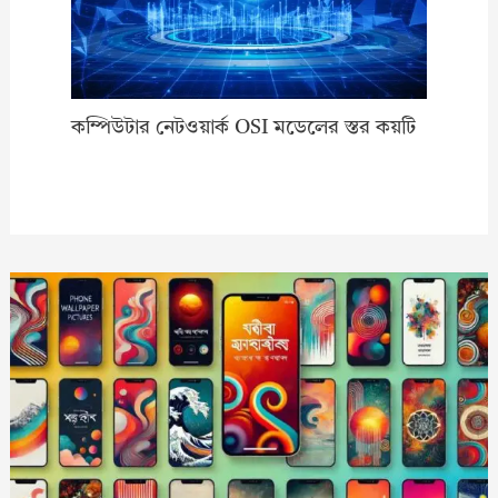
কম্পিউটার নেটওয়ার্ক OSI মডেলের স্তর কয়টি