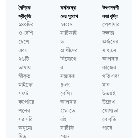
বৈশ্বিক
কর্মসংস্থা
উৎপাদনশী
স্বীকৃতি
নের সুযোগ
লতা বৃদ্ধি
১৪০টির
MOS
পেশাদার
ও বেশি
সার্টিফাই
দক্ষতা
দেশে
ড
অর্জনের
এবং
প্রার্থীদের
মাধ্যমে
২৬টি
নিয়োগে
আপনার
ভাষায়
র
কাজের
স্বীকৃত।
সম্ভাবনা
গতি এবং
মাইক্রো
৪০%
মান
সফট
বেশি।
উভয়ই
কর্পোরে
আপনার
উল্লেখ
শনের
CV-তে
যোগ্যভা
সরাসরি
এই
বে বৃদ্ধি
অনুমো
সার্টিফি
পাবে।
দিত
কেট