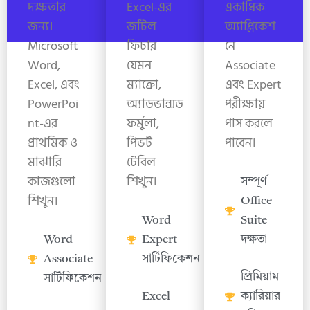
দক্ষতার
Excel-এর
একাধিক
জন্য।
জটিল
অ্যাপ্লিকেশ
Microsoft
ফিচার
নে
Word,
যেমন
Associate
Excel, এবং
ম্যাক্রো,
এবং Expert
PowerPoi
অ্যাডভান্সড
পরীক্ষায়
nt-এর
ফর্মুলা,
পাস করলে
প্রাথমিক ও
পিভট
পাবেন।
মাঝারি
টেবিল
কাজগুলো
শিখুন।
সম্পূর্ণ
শিখুন।
Office
Word
Suite
Word
Expert
দক্ষতা
Associate
সার্টিফিকেশন
প্রিমিয়াম
সার্টিফিকেশন
Excel
ক্যারিয়ার