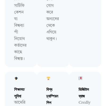
সার্টিফি
যোগ
কেশন
করে
যা
অন্যদের
বিশ্বব্যা
থেকে
পী
এগিয়ে
নিয়োগ
থাকুন।
কর্তাদের
কাছে
বিশ্বস্ত।
শিক্ষাগত
বিশ্ব
ডিজিটাল
সুবিধা
চ্যাম্পিয়ন
ব্যাজ
শিপ
আমেরি
Credly