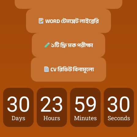
WORD টেমপ্লেট লাইব্রেরি
১টি ফ্রি মক পরীক্ষা
CV রিভিউ বিনামূল্যে
30
23
59
29
Days
Hours
Minutes
Seconds