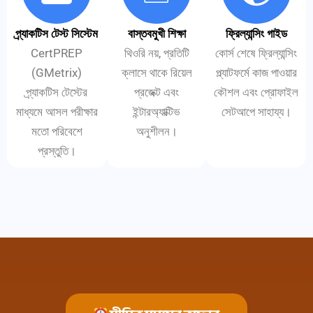
প্র্যাকটিস টেস্ট সিস্টেম
বাস্তবমুখী শিক্ষা
ফ্রিল্যান্সিং গাইড
CertPREP
থিওরি নয়, প্রতিটি
কোর্স শেষে ফ্রিল্যান্সিং
(GMetrix)
ক্লাসে থাকে রিয়েল
প্ল্যাটফর্মে কাজ পাওয়ার
প্র্যাকটিস টেস্টের
প্রজেক্ট এবং
কৌশল এবং প্রোফাইল
মাধ্যমে আসল পরীক্ষার
ইন্টারঅ্যাক্টিভ
সেটআপে সাহায্য।
মতো পরিবেশে
অনুশীলন।
প্রস্তুতি।