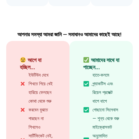
আপনার সমস্যা আমরা জানি — সমাধানও আমাদের কাছেই আছে!
আগে যা
আমাদের সাথে যা
হচ্ছিল...
পাচ্ছেন...
ইউটিউব দেখে
হাতে-কলমে
শিখতে গিয়ে খেই
প্র্যাকটিস এবং
হারিয়ে ফেলছেন
রিয়েল প্রজেক্ট
কোথা থেকে শুরু
ধাপে ধাপে
করবেন বুঝতে
গোছানো সিলেবাস
পারছেন না
— শূন্য থেকে শুরু
শিখলেও
মাইক্রোসফট
সার্টিফিকেট নেই,
অনুমোদিত