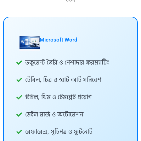
করুন
Microsoft Word
ডকুমেন্ট তৈরি ও পেশাদার ফরম্যাটিং
টেবিল, চিত্র ও স্মার্ট আর্ট সন্নিবেশ
স্টাইল, থিম ও টেমপ্লেট প্রয়োগ
মেইল মার্জ ও অটোমেশন
রেফারেন্স, সূচিপত্র ও ফুটনোট