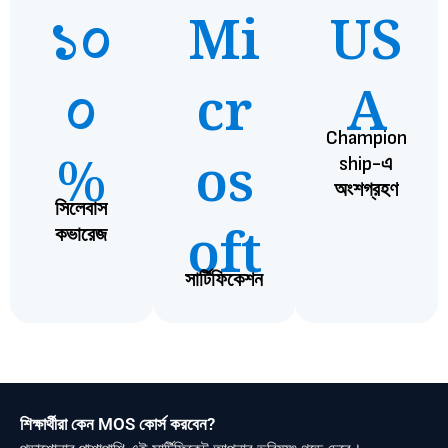
১০
Mi
US
০
cr
A
Champion
%
os
ship-এ
অংশগ্রহণ
সিলেবাস
oft
কভারেজ
সার্টিফিকেশন
শিক্ষার্থীরা কেন MOS কোর্স করবেন?