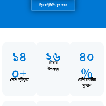
ফ্রি কাউন্সিলিং বুক করুন
১৪
২৬
৪০
ভাষায়
০+
%
উপলব্ধ
দেশে স্বীকৃত
বেশি চাকরির
সুযোগ