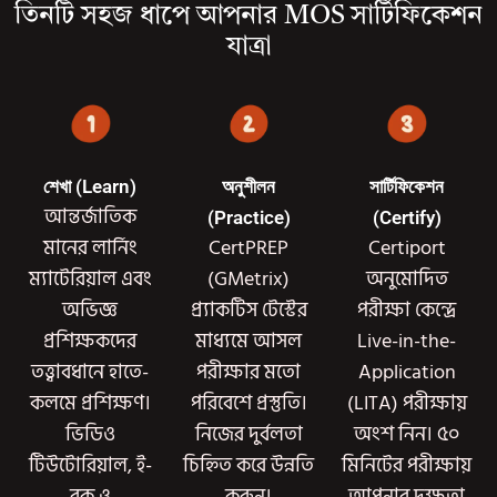
তিনটি সহজ ধাপে আপনার MOS সার্টিফিকেশন
যাত্রা
শেখা (Learn)
অনুশীলন
সার্টিফিকেশন
আন্তর্জাতিক
(Practice)
(Certify)
মানের লার্নিং
CertPREP
Certiport
ম্যাটেরিয়াল এবং
(GMetrix)
অনুমোদিত
অভিজ্ঞ
প্র্যাকটিস টেস্টের
পরীক্ষা কেন্দ্রে
প্রশিক্ষকদের
মাধ্যমে আসল
Live-in-the-
তত্ত্বাবধানে হাতে-
পরীক্ষার মতো
Application
কলমে প্রশিক্ষণ।
পরিবেশে প্রস্তুতি।
(LITA) পরীক্ষায়
ভিডিও
নিজের দুর্বলতা
অংশ নিন। ৫০
টিউটোরিয়াল, ই-
চিহ্নিত করে উন্নতি
মিনিটের পরীক্ষায়
বুক ও
করুন।
আপনার দক্ষতা