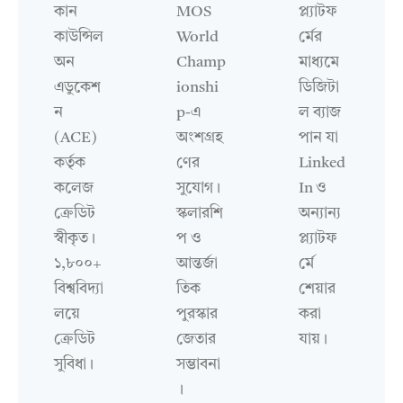
কান
MOS
প্ল্যাটফ
কাউন্সিল
World
র্মের
অন
Champ
মাধ্যমে
এডুকেশ
ionshi
ডিজিটা
ন
p-এ
ল ব্যাজ
(ACE)
অংশগ্রহ
পান যা
কর্তৃক
ণের
Linked
কলেজ
সুযোগ।
In ও
ক্রেডিট
স্কলারশি
অন্যান্য
স্বীকৃত।
প ও
প্ল্যাটফ
১,৮০০+
আন্তর্জা
র্মে
বিশ্ববিদ্যা
তিক
শেয়ার
লয়ে
পুরস্কার
করা
ক্রেডিট
জেতার
যায়।
সুবিধা।
সম্ভাবনা
।