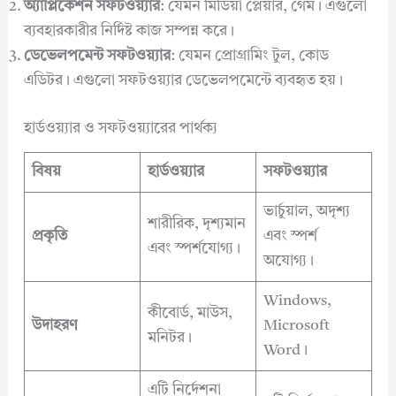
অ্যাপ্লিকেশন সফটওয়্যার
: যেমন মিডিয়া প্লেয়ার, গেম। এগুলো
ব্যবহারকারীর নির্দিষ্ট কাজ সম্পন্ন করে।
ডেভেলপমেন্ট সফটওয়্যার
: যেমন প্রোগ্রামিং টুল, কোড
এডিটর। এগুলো সফটওয়্যার ডেভেলপমেন্টে ব্যবহৃত হয়।
হার্ডওয়্যার ও সফটওয়্যারের পার্থক্য
বিষয়
হার্ডওয়্যার
সফটওয়্যার
ভার্চুয়াল, অদৃশ্য
শারীরিক, দৃশ্যমান
প্রকৃতি
এবং স্পর্শ
এবং স্পর্শযোগ্য।
অযোগ্য।
Windows,
কীবোর্ড, মাউস,
উদাহরণ
Microsoft
মনিটর।
Word।
এটি নির্দেশনা