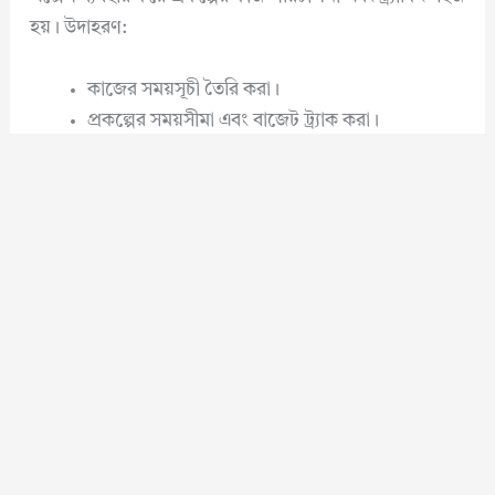
হয়। উদাহরণ:
কাজের সময়সূচী তৈরি করা।
প্রকল্পের সময়সীমা এবং বাজেট ট্র্যাক করা।
দায়িত্ব বণ্টন এবং অগ্রগতি পর্যবেক্ষণ।
৬. ডেটা ভিজ্যুয়ালাইজেশন
এক্সেলের চার্ট, গ্রাফ এবং কাস্টমাইজড ভিজ্যুয়ালাইজেশন
অপশন ডেটা উপস্থাপনকে আকর্ষণীয় করে তোলে। এটি তথ্যকে
আরও সহজ এবং কার্যকরভাবে উপস্থাপনের সুযোগ দেয়।
৭. ডেটা ইমপোর্ট এবং এক্সপোর্ট
এক্সেলের সাহায্যে ব্যবহারকারীরা অন্যান্য সফটওয়্যার বা
ডেটাবেস থেকে ডেটা ইমপোর্ট করতে পারেন এবং প্রয়োজনীয়
ফরম্যাটে ডেটা এক্সপোর্ট করতে পারেন। এটি বিভিন্ন প্ল্যাটফর্মে
কাজ করার সুবিধা প্রদান করে।