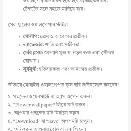
ওয়ালপেপারটি এমন হতে হবে যা আইকন এবং
টেক্সটের সঙ্গে সহজে মানিয়ে যায়।
সেরা ফুলের ওয়ালপেপার স্টাইল
গোলাপ:
প্রেম ও আবেগের প্রতীক।
ল্যাভেন্ডার:
শান্তি এবং সজীবতা।
চেরি ব্লসম:
জাপানি ফুল যা নতুন শুরু এবং সৌন্দর্য
বোঝায়।
সূর্যমুখী:
ইতিবাচকতা এবং আনন্দের প্রতীক।
কীভাবে মোবাইল ওয়ালপেপার ফুল ছবি ডাউনলোড করবেন?
১. পছন্দের ওয়েবসাইট বা অ্যাপ ওপেন করুন।
২. “Flower wallpaper” লিখে সার্চ করুন।
৩. আপনার পছন্দের ছবি নির্বাচন করুন।
৪. “Download” বা “Save” অপশনটি চাপুন।
৫. সেট করুন আপনার হোম বা লক স্ক্রিনে।